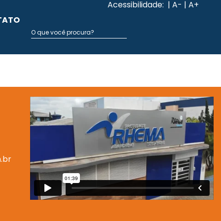
Acessibilidade:
| A-
| A+
TATO
.br